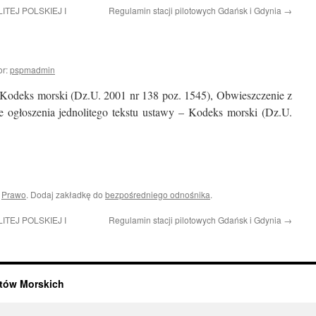
TEJ POLSKIEJ I
Regulamin stacji pilotowych Gdańsk i Gdynia
→
or:
pspmadmin
 Kodeks morski (Dz.U. 2001 nr 138 poz. 1545), Obwieszczenie z
e ogłoszenia jednolitego tekstu ustawy – Kodeks morski (Dz.U.
i
Prawo
. Dodaj zakładkę do
bezpośredniego odnośnika
.
TEJ POLSKIEJ I
Regulamin stacji pilotowych Gdańsk i Gdynia
→
otów Morskich