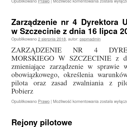
Opublikowano
Prawo
|
Możliwość komentowania
Zarządzenie
została wyłąc
nr
5
Dyrektora
Zarządzenie nr 4 Dyrektora 
Urzędu
w Szczecinie z dnia 16 lipca 20
Morskiego
w
Opublikowano
2 sierpnia 2018
,
autor:
pspmadmin
Szczecinie
z
ZARZĄDZENIE NR 4 DYRE
dnia
MORSKIEGO W SZCZECINIE z dnia
16
lipca
zmieniające zarządzenie w sprawie w
2018
obowiązkowego, określenia warunków
r.
pilota oraz zasad zwalniania z pi
Pobierz
Opublikowano
Prawo
|
Możliwość komentowania
Zarządzenie
została wyłąc
nr
4
Dyrektora
Rejony pilotowe
Urzędu