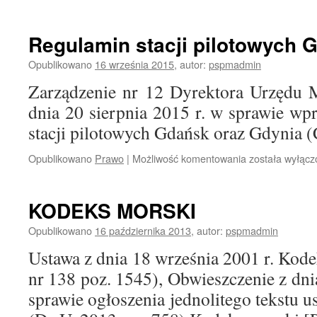
IMO
A
960
Regulamin stacji pilotowych 
(23)
Opublikowano
16 września 2015
,
autor:
pspmadmin
Zarządzenie nr 12 Dyrektora Urzędu 
dnia 20 sierpnia 2015 r. w sprawie w
stacji pilotowych Gdańsk oraz Gdynia (
Opublikowano
Prawo
|
Możliwość komentowania
Regulamin
została wyłąc
stacji
pilotowych
Gdańsk
KODEKS MORSKI
i
Gdynia
Opublikowano
16 października 2013
,
autor:
pspmadmin
Ustawa z dnia 18 września 2001 r. Kod
nr 138 poz. 1545), Obwieszczenie z dni
sprawie ogłoszenia jednolitego tekstu 