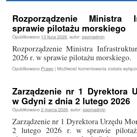
treści
Rozporządzenie Ministra I
sprawie pilotażu morskiego
Opublikowano
13 lipca 2026
,
autor:
pspmadmin
Rozporządzenie Ministra Infrastrukt
2026 r. w sprawie pilotażu morskiego.
Opublikowano
Prawo
|
Możliwość komentowania
Rozporządzeni
została wyłąc
Ministra
Infrastruktury
w
Zarządzenie nr 1 Dyrektora 
sprawie
w Gdyni z dnia 2 lutego 2026
pilotażu
morskiego
Opublikowano
2 marca 2026
,
autor:
pspmadmin
Zarządzenie nr 1 Dyrektora Urzędu Mo
2 lutego 2026 r. w sprawie pilota