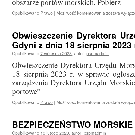
obszarze portów morskich. Pobierz
Opublikowano
Prawo
|
Możliwość komentowania
Zarządzenie
została wyłąc
nr
1
Dyrektora
Obwieszczenie Dyrektora Ur
Urzędu
Gdyni z dnia 18 sierpnia 2023 
Morskiego
w
Opublikowano
7 września 2023
,
autor:
pspmadmin
Gdyni
z
Obwieszczenie Dyrektora Urzędu Mors
dnia
18 sierpnia 2023 r. w sprawie ogłosze
2
lutego
zarządzenia Dyrektora Urzędu Morski
2026
portowe”
Opublikowano
Prawo
|
Możliwość komentowania
Obwieszczenie
została wyłąc
Dyrektora
Urzędu
Morskiego
BEZPIECZEŃSTWO MORSKIE
w
Gdyni
Opublikowano
16 lutego 2023
,
autor:
pspmadmin