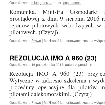
Morskiego
Opublikowano
6 lutego 2017
,
autor:
pspmadmin
w
Komunikat Ministra Gospodarki 
Szczecinie
z
Śródlądowej z dnia 9 sierpnia 2016 r
dnia
rejonów pilotowych wchodzących w za
16
lipca
pilotowych. (Czytaj)
2018
r.
Opublikowano
Prawo
|
Możliwość komentowania
Rejony
została wyłąc
pilotowe
REZOLUCJA IMO A 960 (23)
Opublikowano
16 października 2015
,
autor:
pspmadmin
Rezolucja IMO A 960 (23) przyjęt
Wytyczne w zakresie szkolenia i wyd
procedury operacyjne dla pilotów m
pilotami dalekomorskimi. (Czytaj)
Opublikowano
Prawo
|
Możliwość komentowania
REZOLUCJA
została wyłąc