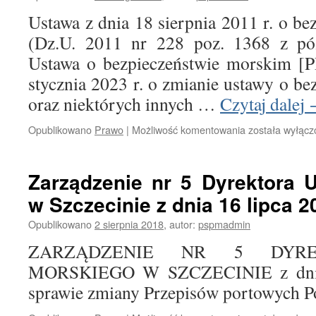
z
Ustawa z dnia 18 sierpnia 2011 r. o b
dnia
18
(Dz.U. 2011 nr 228 poz. 1368 z pó
sierpnia
Ustawa o bezpieczeństwie morskim [P
2023
r.
stycznia 2023 r. o zmianie ustawy o b
oraz niektórych innych …
Czytaj dalej
Opublikowano
Prawo
|
Możliwość komentowania
BEZPIECZE
została wyłąc
MORSKIE
Zarządzenie nr 5 Dyrektora 
w Szczecinie z dnia 16 lipca 20
Opublikowano
2 sierpnia 2018
,
autor:
pspmadmin
ZARZĄDZENIE NR 5 DYRE
MORSKIEGO W SZCZECINIE z dnia 
sprawie zmiany Przepisów portowych P