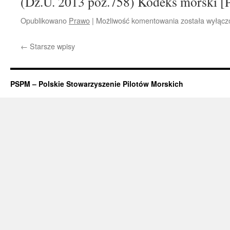
(Dz.U. 2013 poz.758) Kodeks morski [
Opublikowano
Prawo
|
Możliwość komentowania
KODEKS
została wyłąc
MORSKI
←
Starsze wpisy
PSPM – Polskie Stowarzyszenie Pilotów Morskich