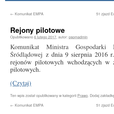
treści
←
Komunikat EMPA
51 zjazd E
Rejony pilotowe
Opublikowano
6 lutego 2017
,
autor:
pspmadmin
Komunikat Ministra Gospodarki 
Śródlądowej
z dnia 9 sierpnia 2016 r
rejonów pilotowych wchodzących w za
pilotowych.
(Czytaj)
Ten wpis został opublikowany w kategorii
Prawo
. Dodaj zakładk
←
Komunikat EMPA
51 zjazd E